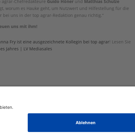
op agrar-Chefredakteure
Guido Höner
und
Matthias Schulze
t, worum es Hauke geht, um Nutzwert und Hilfestellung für die
 bei uns in der top agrar-Redaktion genau richtig.“
reuen uns mit ihm!
nna Fry ist eine ausgezeichnete Kollegin bei top agrar
! Lesen Sie
des Jahres | LV Mediasales
atenschutz
 GmbH