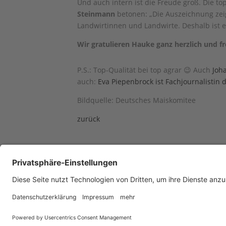
Und auch intern ist die Freude groß. Die t
Steinmann
betonen: „Die Auszeichnung zeig
Landwirtinnen und Landwirte. Deshalb ist er
Wir gratulieren Hauke ganz herzlich und f
P.S.: Top-Qualität bei top agrar 😉 Auch
Joha
auch:
Eva Piepenbrock ist Fachjournalistin 
Bildquelle: Deutsches Maiskomitee
zurück
Impressum
Barrierefreiheit
AGB
D
© Landwirtschaftsverlag Münster