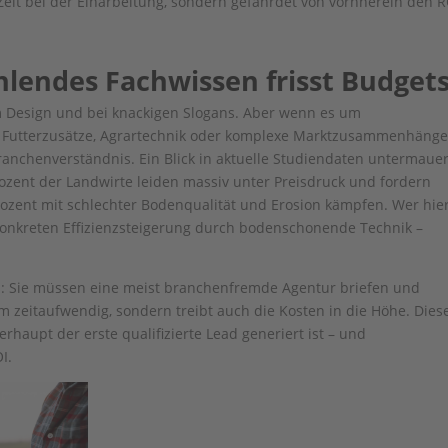
Zeit bei der Einarbeitung, sondern gefährdet von vornherein den R
lendes Fachwissen frisst Budget
m Design und bei knackigen Slogans. Aber wenn es um
, Futterzusätze, Agrartechnik oder komplexe Marktzusammenhänge
ranchenverständnis. Ein Blick in aktuelle Studiendaten untermauer
rozent der Landwirte leiden massiv unter Preisdruck und fordern
ozent mit schlechter Bodenqualität und Erosion kämpfen. Wer hie
 konkreten Effizienzsteigerung durch bodenschonende Technik –
is: Sie müssen eine meist branchenfremde Agentur briefen und
rem zeitaufwendig, sondern treibt auch die Kosten in die Höhe. Dies
rhaupt der erste qualifizierte Lead generiert ist – und
I.