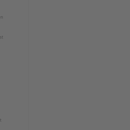
en
st
t