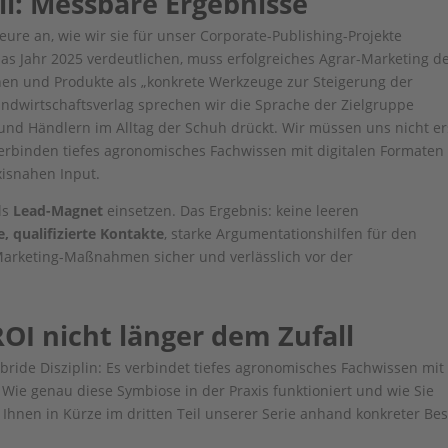
l: Messbare Ergebnisse
eure an, wie wir sie für unser Corporate-Publishing-Projekte
as Jahr 2025 verdeutlichen, muss erfolgreiches Agrar-Marketing d
nen und Produkte als „konkrete Werkzeuge zur Steigerung der
 Landwirtschaftsverlag sprechen wir die Sprache der Zielgruppe
und Händlern im Alltag der Schuh drückt. Wir müssen uns nicht er
erbinden tiefes agronomisches Fachwissen mit digitalen Formaten
xisnahen Input.
ls
Lead-Magnet
einsetzen. Das Ergebnis: keine leeren
, qualifizierte Kontakte
, starke Argumentationshilfen für den
 Marketing-Maßnahmen sicher und verlässlich vor der
ROI nicht länger dem Zufall
bride Disziplin: Es verbindet tiefes agronomisches Fachwissen mit
 Wie genau diese Symbiose in der Praxis funktioniert und wie Sie
 Ihnen in Kürze im dritten Teil unserer Serie anhand konkreter Bes