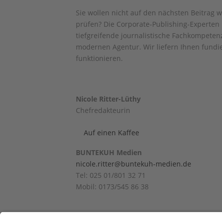
Sie wollen nicht auf den nächsten Beitrag w
prüfen? Die Corporate-Publishing-Experte
tiefgreifende journalistische Fachkompetenz
modernen Agentur. Wir liefern Ihnen fundier
funktionieren.
Nicole Ritter-Lüthy
Chefredakteurin
Auf einen Kaffee
BUNTEKUH Medien
nicole.ritter@buntekuh-medien.de
Tel: 025 01/801 32 71
Mobil: 0173/545 86 38