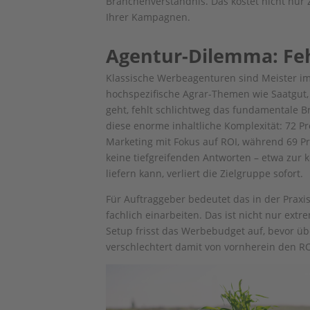
Branchenverständnis. Das kostet nicht nur 
Ihrer Kampagnen.
Agentur-Dilemma: Feh
Klassische Werbeagenturen sind Meister i
hochspezifische Agrar-Themen wie Saatgut
geht, fehlt schlichtweg das fundamentale B
diese enorme inhaltliche Komplexität: 72 P
Marketing mit Fokus auf ROI, während 69 Pr
keine tiefgreifenden Antworten – etwa zur
liefern kann, verliert die Zielgruppe sofort.
Für Auftraggeber bedeutet das in der Prax
fachlich einarbeiten. Das ist nicht nur ext
Setup frisst das Werbebudget auf, bevor übe
verschlechtert damit von vornherein den RO