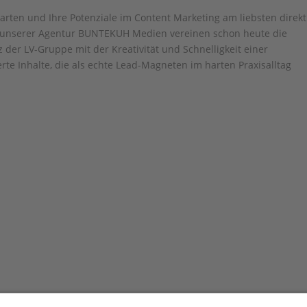
arten und Ihre Potenziale im Content Marketing am liebsten direkt
n unserer Agentur BUNTEKUH Medien vereinen schon heute die
 der LV-Gruppe mit der Kreativität und Schnelligkeit einer
te Inhalte, die als echte Lead-Magneten im harten Praxisalltag