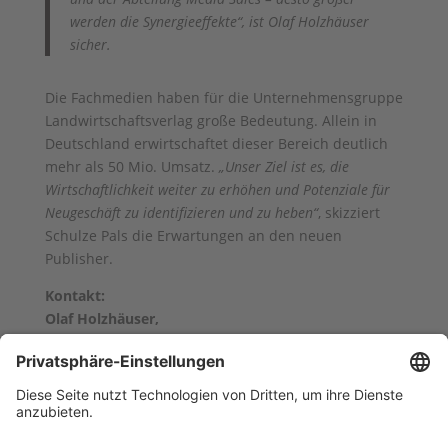
werden die Synergieeffekte“, ist Olaf Holzhäuser
sicher.
Die Fachmedien haben für die Unternehmensgruppe
Landwirtschaftsverlag große Bedeutung. Allein in
Deutschland erwirtschaftet dieser Bereich deutlich
mehr als 50 Mio. Umsatz.
„Unser Ziel ist es, die
Wirtschaftlichkeit weiter zu erhöhen und Potenziale für
Neugeschäft zu identifizieren und zu heben“
, skizziert
Schulze Pals die Erwartungen an den neuen
Publisher.
Kontakt:
Olaf Holzhäuser,
E-Mail:
olaf.holzhaeuser@lv.de
,
Tel.: +49 (0) 2501/801-8771
zurück