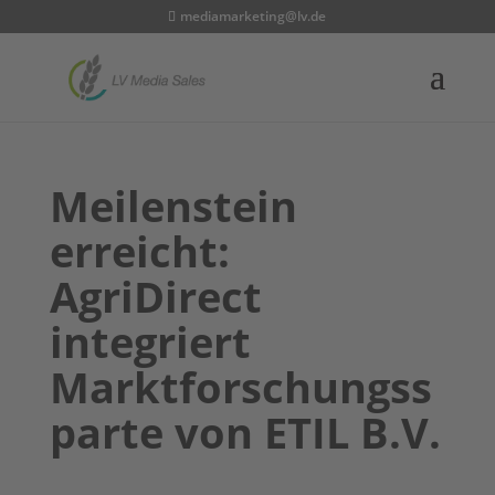
mediamarketing@lv.de
Meilenstein
erreicht:
AgriDirect
integriert
Marktforschungss
parte von ETIL B.V.