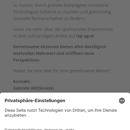
zu nutzen: durch gezielte Kampagnen innovative
Technologien bekannt zu machen und gleichzeitig
sinnvolle Partnerschaften zu fördern.
Lesen Sie mehr über die spannenden Erkenntnisse
in dem vollständigen Artikel auf
top agrar
.
Gemeinsame Aktionen bieten allen Beteiligten
wertvollen Mehrwert und eröffnen neue
Perspektiven
Haben Sie eine Idee für eine gemeinsame Aktion?
Kontakt:
Gabriele Wittkowski
gabriele.wittkowski@lv.de
Tel.: +49 (0) 2501/ 801 17 00
zurück