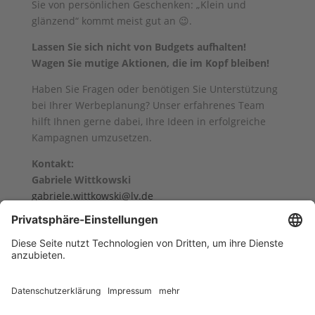
Sie von persönlichen Geschenken: „Klein und
glänzend“ kommt meist gut an 😉.
Lassen Sie sich nicht von Budgets aufhalten!
Wagen Sie mutige Aktionen, die im Kopf bleiben!
Haben Sie Fragen oder benötigen Sie Unterstützung
bei Ihrer Werbeplanung? Unser erfahrenes Team
hilft Ihnen gerne dabei, Ihre Ideen in erfolgreiche
Kampagnen umzusetzen.
Kontakt:
Gabriele Wittkowski
gabriele.wittkowski@lv.de
Tel.: +49 (0) 2501/ 801 17 00
zurück