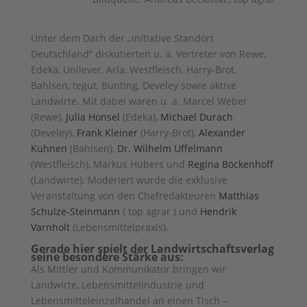
Unter dem Dach der „Initiative Standort
Deutschland“ diskutierten u. a. Vertreter von Rewe,
Edeka, Unilever, Arla, Westfleisch, Harry-Brot,
Bahlsen, tegut, Bünting, Develey sowie aktive
Landwirte. Mit dabei waren u. a. Marcel Weber
(Rewe),
Julia Honsel
(Edeka),
Michael Durach
(Develey),
Frank Kleiner
(Harry-Brot),
Alexander
Kühnen
(Bahlsen),
Dr. Wilhelm Uffelmann
(Westfleisch), Markus Hübers und
Regina Böckenhoff
(Landwirte). Moderiert wurde die exklusive
Veranstaltung von den Chefredakteuren
Matthias
Schulze-Steinmann
( top agrar ) und
Hendrik
Varnholt
(Lebensmittelpraxis).
Gerade hier spielt der Landwirtschaftsverlag
seine besondere Stärke aus:
Als Mittler und Kommunikator bringen wir
Landwirte, Lebensmittelindustrie und
Lebensmitteleinzelhandel an einen Tisch –